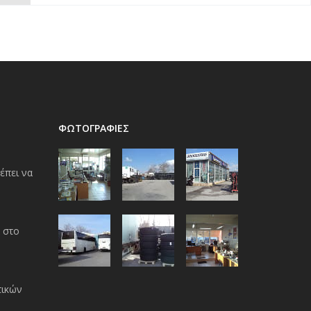
ΦΩΤΟΓΡΑΦΙΕΣ
έπει να
 στο
τικών