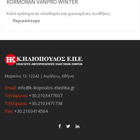
KORMORAN VANPRO WINTER
Καλό κράτημα σε ολισθηρές και χιονισμένες συνθήκες
Περισσότερα
Μαρκόνι 13, 12242 | Αιγάλεω, Αθήνα
Email:
info@k-iliopoulos-elastika.gr
Τηλέφωνα:
+30.2103477007
Τηλέφωνα:
+30.2103471738
Fax:
+30.2103414564